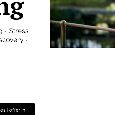
ng
 · Stress
iscovery ·
s I offer in